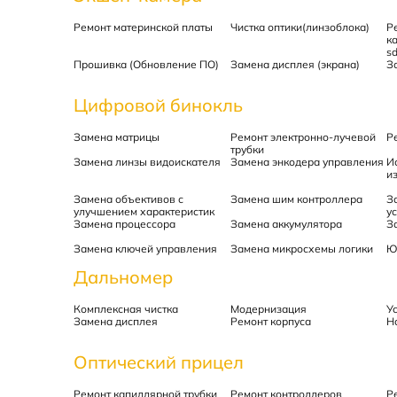
Ремонт материнской платы
Чистка оптики(линзоблока)
Р
к
s
Прошивка (Обновление ПО)
Замена дисплея (экрана)
З
Цифровой бинокль
Замена матрицы
Ремонт электронно-лучевой
Р
трубки
Замена линзы видоискателя
Замена энкодера управления
И
и
Замена объективов с
Замена шим контроллера
З
улучшением характеристик
у
Замена процессора
Замена аккумулятора
З
Замена ключей управления
Замена микросхемы логики
Ю
Дальномер
Комплексная чистка
Модернизация
У
Замена дисплея
Ремонт корпуса
Н
Оптический прицел
Ремонт капиллярной трубки
Ремонт контроллеров
Р