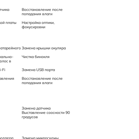
тчика
Восстановление после
попадания влаги
ой платы
Настройка оптики,
фокусировки
батарейного
Замена крышки окуляра
кально-
Чистка бинокля
олос в
-Fi
Замена USB порта
авления
Восстановление после
попадания влаги
Замена датчика
Выставление соосности 90
градусов
роллера
Замена микросхемы