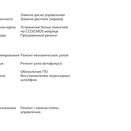
Замена диска управления
вочного
Замена дисплея (экрана)
ека карты
Устранение битых пикселей
на CCD/CMOS матрице
ора
Программный ремонт
уммирования
Ремонт механических узлов
ых
Ремонт узла автофокуса
Обновление ПО
зла
Восстановление переходных
шлейфов
механизма
Ремонт / замена платы
управления