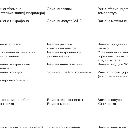
емонт/замена
Замена оптики
Ремонт/замена да
артоприемника(картридера)
температуры
d
амена микрофона
Замена модуля Wi-Fi
Замена материнск
емонт оптики
Ремонт датчика
Замена защёлки 
синхроимпульсов
отсека
справление инверсии
Ремонт встроенного
Устранение верти
зображения
дальнометра
горизонтальных п
видоискателе
амена микросхемы
Ремонт цепи питания
Замена модуля Wi
силителя
амена корпуса
Замена шлейфа гарнитуры
Ремонт платы упр
(восстановление)
стировка бинокля
странение ошибок
Ремонт электроплаты
Замена шнура
астройка
Ремонт кнопки
Юстировка
емонт электронно-лучевой
Замена объективов с
Замена шим конт