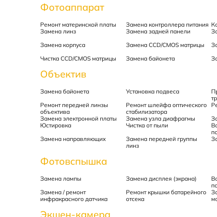
Фотоаппарат
Ремонт материнской платы
Замена контроллера питания
К
Замена линз
Замена задней панели
З
Замена корпуса
Замена CCD/CMOS матрицы
З
Чистка CCD/CMOS матрицы
Замена байонета
З
Объектив
Замена байонета
Установка подвеса
П
т
Ремонт передней линзы
Ремонт шлейфа оптического
Р
объектива
стабилизатора
Замена электронной платы
Замена узла диафрагмы
З
Юстировка
Чистка от пыли
В
п
Замена направляющих
Замена передней группы
З
линз
Фотовспышка
Замена лампы
Замена дисплея (экрана)
В
п
Замена / ремонт
Ремонт крышки батарейного
З
инфракрасного датчика
отсека
м
Экшен-камера