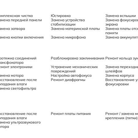
омплексная чистка
Юстировка
Замена вспышки
амена передней панели
Замена устройства
Замена фокусиро
стабилизации
экрана
амена затвора
Замена материнской платы
Замена платы отс
памяти
амена кнопки включения
Замена микрофона
Замена аккумулят
ротяжка соединений
Разблокировка заклинивания
Ремонт кольца з
рансфокатора
емонт электроники
Устранение механических
Замена переходн
повреждений
шлейфов
амена мотора
Настройка автофокуса
Замена корпуса
осстановление после
Ремонт диафрагмы
Восстановление у
опадания влаги
фокусировки
амена светофильтра
осстановление после
Ремонт платы питания
Ремонт / замена 
опадания влаги
крепления (пятки)
амена ультразвукового
отора