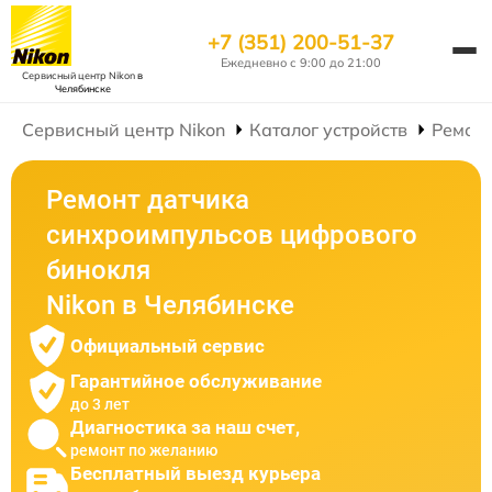
+7 (351) 200-51-37
Ежедневно с 9:00 до 21:00
Сервисный центр Nikon
в
Челябинске
Сервисный центр Nikon
Каталог устройств
Ремон
Ремонт датчика
синхроимпульсов цифрового
бинокля
Nikon в Челябинске
Официальный сервис
Гарантийное обслуживание
до 3 лет
Диагностика за наш счет,
ремонт по желанию
Бесплатный выезд курьера