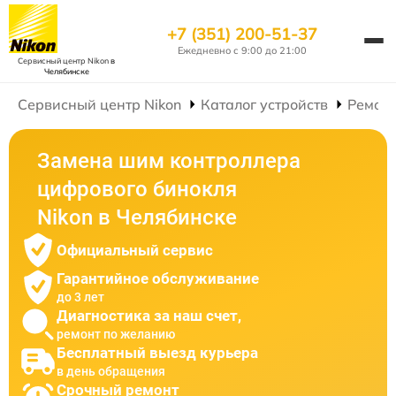
+7 (351) 200-51-37
Ежедневно с 9:00 до 21:00
Сервисный центр Nikon
в
Челябинске
Сервисный центр Nikon
Каталог устройств
Ремон
Замена шим контроллера
цифрового бинокля
Nikon в Челябинске
Официальный сервис
Гарантийное обслуживание
до 3 лет
Диагностика за наш счет,
ремонт по желанию
Бесплатный выезд курьера
в день обращения
Срочный ремонт