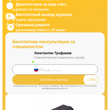
Диагностика за наш счет,
ремонт по желанию
Бесплатный выезд курьера
в день обращения
Срочный ремонт
дальномера Nikon от 35 минут
Бесплатная консультация со
специалистом
Константин Трофимов
Главный мастер сервисного центра
Оставить заявку
Нажимая на кнопку "Оставить заявку" Вы соглашаетесь c
политикой
конфиденциальности