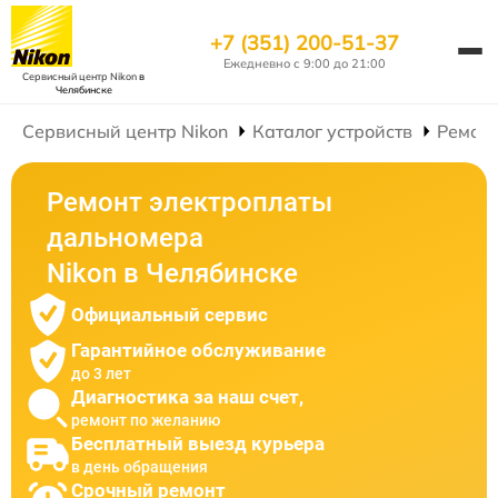
+7 (351) 200-51-37
Ежедневно с 9:00 до 21:00
Сервисный центр Nikon
в
Челябинске
Сервисный центр Nikon
Каталог устройств
Ремон
Ремонт электроплаты
дальномера
Nikon в Челябинске
Официальный сервис
Гарантийное обслуживание
до 3 лет
Диагностика за наш счет,
ремонт по желанию
Бесплатный выезд курьера
в день обращения
Срочный ремонт