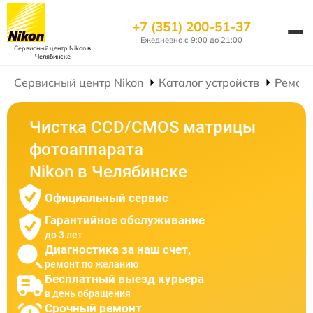
+7 (351) 200-51-37
Ежедневно с 9:00 до 21:00
Сервисный центр Nikon
в
Челябинске
Сервисный центр Nikon
Каталог устройств
Ремон
Чистка CCD/CMOS матрицы
фотоаппарата
Nikon в Челябинске
Официальный сервис
Гарантийное обслуживание
до 3 лет
Диагностика за наш счет,
ремонт по желанию
Бесплатный выезд курьера
в день обращения
Срочный ремонт