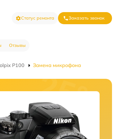
Статус ремонта
Заказать звонок
ы
Отзывы
olpix P100
Замена микрофона