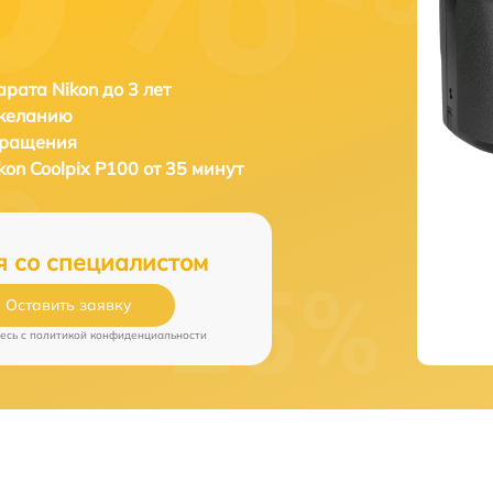
рата Nikon до 3 лет
 желанию
бращения
kon Coolpix P100 от 35 минут
я со специалистом
Оставить заявку
есь c
политикой конфиденциальности