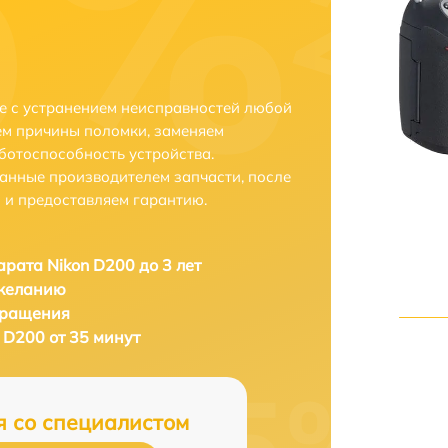
е с устранением неисправностей любой
ем причины поломки, заменяем
ботоспособность устройства.
анные производителем запчасти, после
 и предоставляем гарантию.
рата Nikon D200 до 3 лет
 желанию
бращения
 D200 от 35 минут
я со специалистом