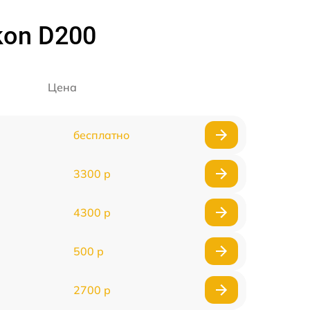
kon D200
Цена
бесплатно
3300 р
4300 р
500 р
2700 р