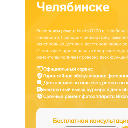
Челябинске
Выполняем ремонт Nikon D200 в Челябинск
сложности. Проводим диагностику, выявля
неисправные детали и восстанавливаем ра
Используем оригинальные или рекомендов
ремонта выполняем проверку всех функций
Официальный сервис
Гарантийное обслуживание
фотоаппа
Диагностика за наш счет,
ремонт по
Бесплатный выезд курьера
в день о
Срочный ремонт
фотоаппарата Nikon
Бесплатная консультаци