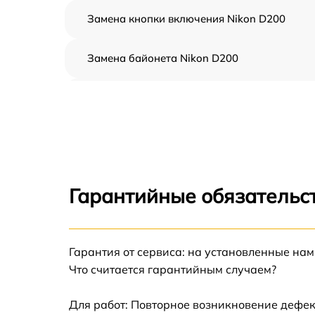
Замена кнопки включения Nikon D200
Замена байонета Nikon D200
Чистка CCD/CMOS матрицы Nikon D200
Устранение битых пикселей на CCD/CMOS
матрице Nikon D200
Замена платы отсека карты памяти Nikon
D200
Гарантийные обязательст
Замена материнской платы Nikon D200
Гарантия от сервиса: на установленные нам
Замена затвора Nikon D200
Что считается гарантийным случаем?
Замена корпуса Nikon D200
Для работ: Повторное возникновение дефек