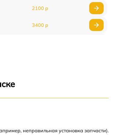
2100 р
3400 р
3500 р
3900 р
3800 р
нске
3300 р
2300 р
2200 р
апример, неправильная установка запчасти).