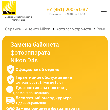
+7 (351) 200-51-37
Ежедневно с 9:00 до 21:00
Сервисный центр Nikon
в
Челябинске
Сервисный центр Nikon
Каталог устройств
Ремон
Замена байонета
фотоаппарата
Nikon D4s
Официальный сервис
Гарантийное обслуживание
фотоаппарата Nikon до 3 лет
Диагностика за наш счет,
ремонт по желанию
Бесплатный выезд курьера
в день обращения
Замена байонета фотоаппарата