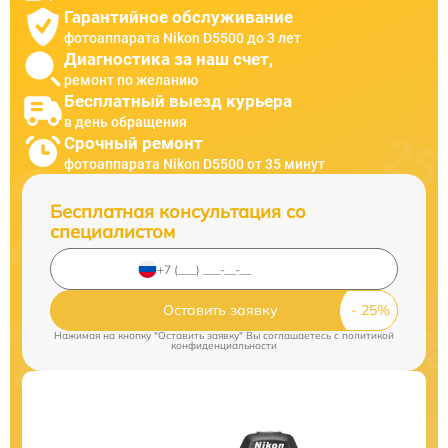
Гарантийное обслуживание
фотоаппарата Nikon D5500 до 3 лет
Диагностика за наш счет,
ремонт по желанию
Бесплатный выезд курьера
в день обращения
Срочный ремонт
фотоаппарата Nikon D5500 от 35 минут
Бесплатная консультация со
специалистом
Оставить заявку
Нажимая на кнопку "Оставить заявку" Вы соглашаетесь c
политикой
конфиденциальности