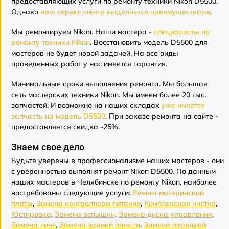
предоставляющих услуги по ремонту техники Nikon D5500.
Однако
наш сервис-центр выделяется преимуществами
.
Мы ремонтируем Nikon. Наши мастера -
специалисты по
ремонту техники Nikon
. Восстановить модель D5500 для
мастеров не будет новой задачей. На все виды
проведенных работ у нас имеется гарантия.
Минимальные сроки выполнения ремонта. Мы большая
сеть мастерских техники Nikon. Мы имеем более 20 тыс.
запчастей. И возможно на наших складах
уже имеется
запчасть на модель D5500
. При заказе ремонта на сайте -
предоставляется скидка -25%.
Знаем свое дело
Будьте уверены в профессионализме наших мастеров - они
с уверенностью выполнят ремонт Nikon D5500. По данным
наших мастеров в Челябинске по ремонту Nikon, наиболее
востребованы следующие услуги:
Ремонт материнской
платы
,
Замена контроллера питания
,
Комплексная чистка
,
Юстировка
,
Замена вспышки
,
Замена диска управления
,
Замена линз
,
Замена задней панели
,
Замена передней