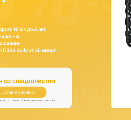
рата Nikon до 3 лет
 желанию
бращения
n D850 Body от 35 минут
я со специалистом
Оставить заявку
есь c
политикой конфиденциальности