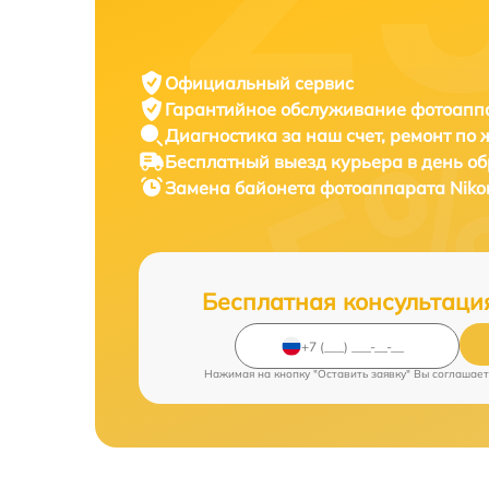
Официальный сервис
Гарантийное обслуживание
фотоаппа
Диагностика за наш счет,
ремонт по
Бесплатный выезд курьера
в день о
Замена байонета фотоаппарата
Niko
Бесплатная консультаци
Нажимая на кнопку "Оставить заявку" Вы соглашает