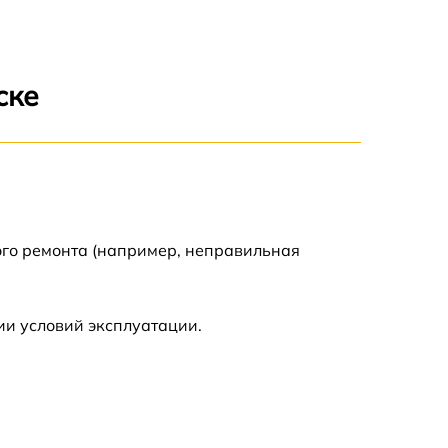
3900 р
3800 р
ске
3300 р
2300 р
2200 р
ого ремонта (например, неправильная
2500 р
ии условий эксплуатации.
2200 р
2700 р