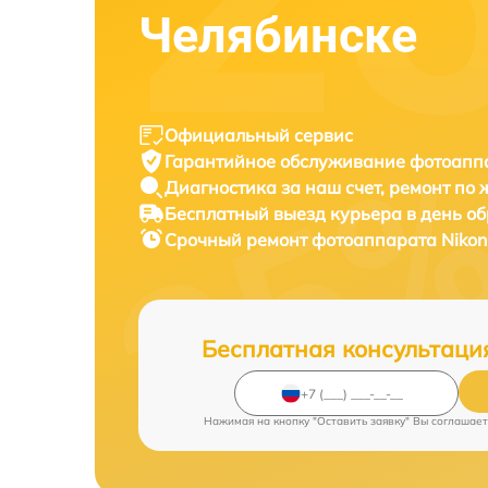
Челябинске
Официальный сервис
Гарантийное обслуживание
фотоаппа
Диагностика за наш счет,
ремонт по
Бесплатный выезд курьера
в день о
Срочный ремонт
фотоаппарата Nikon
Бесплатная консультаци
Нажимая на кнопку "Оставить заявку" Вы соглашает