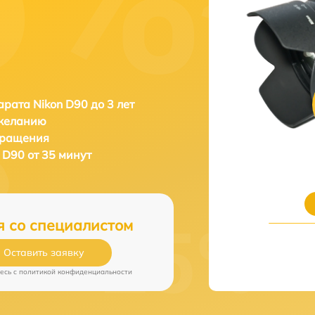
рата Nikon D90 до 3 лет
 желанию
бращения
 D90 от 35 минут
я со специалистом
Оставить заявку
есь c
политикой конфиденциальности