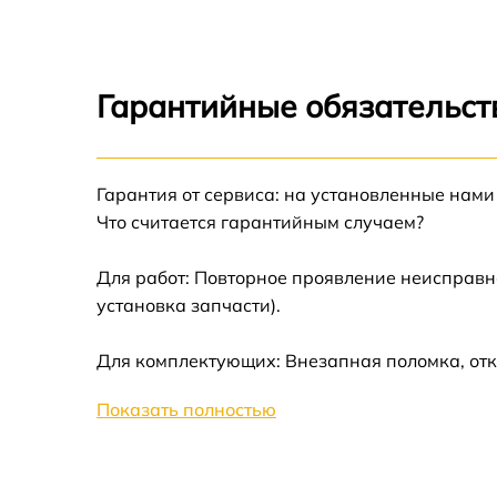
Устранение битых пикселей на CCD/CMOS
матрице Nikon D90
Замена платы отсека карты памяти Nikon
D90
Гарантийные обязательст
Замена материнской платы Nikon D90
Гарантия от сервиса: на установленные нами
Замена затвора Nikon D90
Что считается гарантийным случаем?
Замена корпуса Nikon D90
Для работ: Повторное проявление неисправн
установка запчасти).
Замена контроллера питания Nikon D90
Для комплектующих: Внезапная поломка, отк
Замена дисплея (экрана) Nikon D90
Показать полностью
Замена фокусировочного экрана Nikon D9