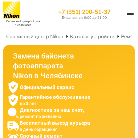
+7 (351) 200-51-37
Ежедневно с 9:00 до 21:00
Сервисный центр Nikon
в
Челябинске
Сервисный центр Nikon
Каталог устройств
Ремон
Замена байонета
фотоаппарата
Nikon в Челябинске
Официальный сервис
Гарантийное обслуживание
до 3 лет
Диагностика за наш счет,
ремонт по желанию
Бесплатный выезд курьера
в день обращения
Срочный ремонт