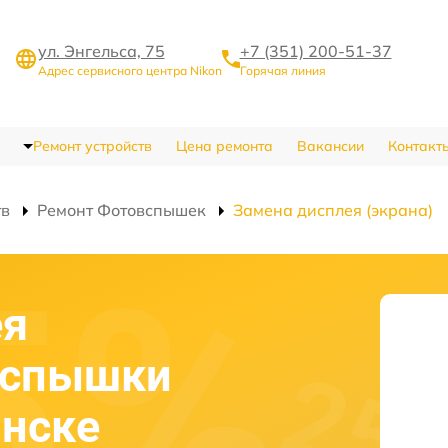
ул. Энгельса, 75
+7 (351) 200-51-37
Адрес сервисного центра Nikon
Горячая линия
Ремонт устройств
Цена ремонта
Вакансии
Контакт
тв
Ремонт Фотовспышек
Замена дисплея (экрана)
ея
вспышки
инске