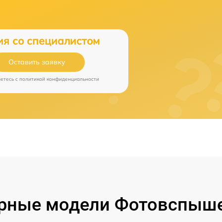
ия со специалистом
Оставить заявку
аетесь c
политикой конфиденциальности
рные модели Фотовспыше