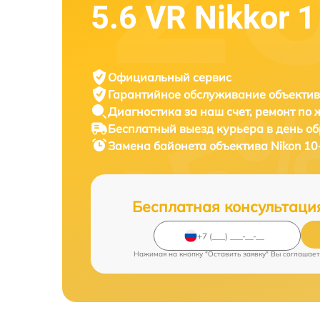
5.6 VR Nikkor 1
Официальный сервис
Гарантийное обслуживание
объектив
Диагностика за наш счет,
ремонт по
Бесплатный выезд курьера
в день о
Замена байонета объектива
Nikon 10
Бесплатная консультаци
Нажимая на кнопку "Оставить заявку" Вы соглашает