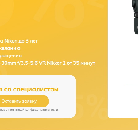
а Nikon до 3 лет
 желанию
бращения
-30mm f/3.5-5.6 VR Nikkor 1 от 35 минут
я со специалистом
Оставить заявку
есь c
политикой конфиденциальности