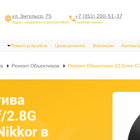
ул. Энгельса, 75
+7 (351) 200-51-37
Адрес сервисного центра Nikon
Горячая линия
Ремонт устройств
Цена ремонта
Вакансии
Контакт
тв
Ремонт Объективов
Ремонт Объектива 10.5mm f/2
тива
f/2.8G
Nikkor в