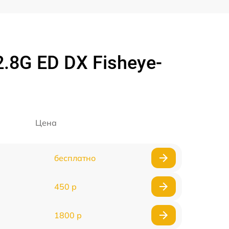
.8G ED DX Fisheye-
Цена
бесплатно
450 р
1800 р