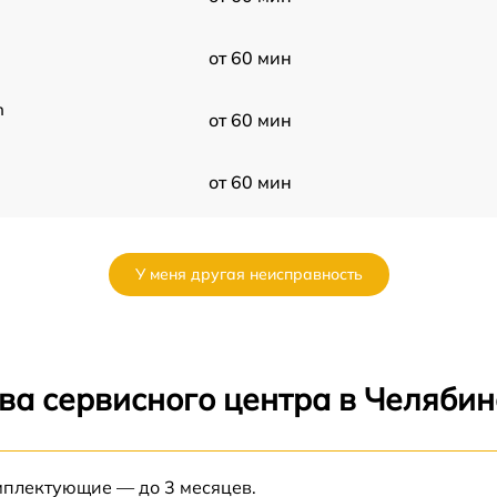
от 60 мин
n
от 60 мин
от 60 мин
D
от 60 мин
У меня другая неисправность
от 60 мин
F-
от 60 мин
ва сервисного центра в Челябин
от 60 мин
мплектующие — до 3 месяцев.