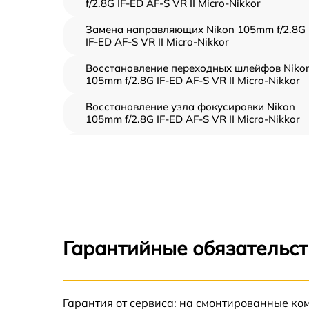
f/2.8G IF-ED AF-S VR II Micro-Nikkor
Замена направляющих Nikon 105mm f/2.8G
IF-ED AF-S VR II Micro-Nikkor
Восстановление переходных шлейфов Niko
105mm f/2.8G IF-ED AF-S VR II Micro-Nikkor
Восстановление узла фокусировки Nikon
105mm f/2.8G IF-ED AF-S VR II Micro-Nikkor
Ремонт диафрагмы Nikon 105mm f/2.8G IF-E
AF-S VR II Micro-Nikkor
Восстановление после попадания влаги
Nikon 105mm f/2.8G IF-ED AF-S VR II Micro-
Nikkor
Чистка от пыли Nikon 105mm f/2.8G IF-ED A
Гарантийные обязательст
S VR II Micro-Nikkor
Юстировка Nikon 105mm f/2.8G IF-ED AF-S
VR II Micro-Nikkor
Гарантия от сервиса: на смонтированные ко