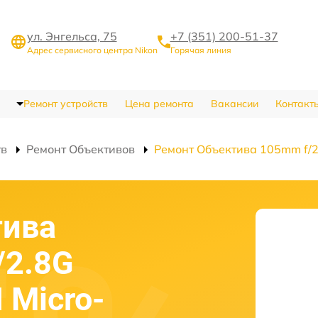
ул. Энгельса, 75
+7 (351) 200-51-37
Адрес сервисного центра Nikon
Горячая линия
Ремонт устройств
Цена ремонта
Вакансии
Контакт
тв
Ремонт Объективов
Ремонт Объектива 105mm f/2.8
тива
/2.8G
I Micro-