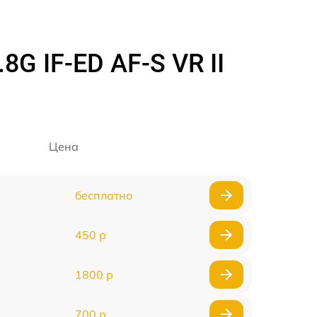
G IF-ED AF-S VR II
Цена
бесплатно
450 р
1800 р
700 р