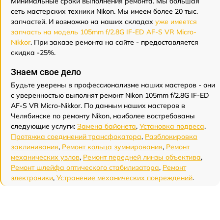
Минимальные сроки выполнения ремонта. Мы большая
сеть мастерских техники Nikon. Мы имеем более 20 тыс.
запчастей. И возможно на наших складах
уже имеется
запчасть на модель 105mm f/2.8G IF-ED AF-S VR Micro-
Nikkor
. При заказе ремонта на сайте - предоставляется
скидка -25%.
Знаем свое дело
Будьте уверены в профессионализме наших мастеров - они
с уверенностью выполнят ремонт Nikon 105mm f/2.8G IF-ED
AF-S VR Micro-Nikkor. По данным наших мастеров в
Челябинске по ремонту Nikon, наиболее востребованы
следующие услуги:
Замена байонета
,
Установка подвеса
,
Протяжка соединений трансфокатора
,
Разблокировка
заклинивания
,
Ремонт кольца зуммирования
,
Ремонт
механических узлов
,
Ремонт передней линзы объектива
,
Ремонт шлейфа оптического стабилизатора
,
Ремонт
электроники
,
Устранение механических повреждений
.