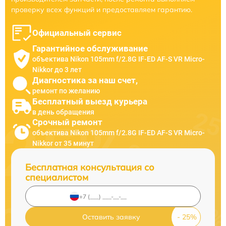
проверку всех функций и предоставляем гарантию.
Официальный сервис
Гарантийное обслуживание
объектива Nikon 105mm f/2.8G IF-ED AF-S VR Micro-
Nikkor до 3 лет
Диагностика за наш счет,
ремонт по желанию
Бесплатный выезд курьера
в день обращения
Срочный ремонт
объектива Nikon 105mm f/2.8G IF-ED AF-S VR Micro-
Nikkor от 35 минут
Бесплатная консультация со
специалистом
Оставить заявку