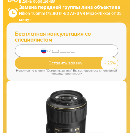
в день обращения
Замена передней группы линз объектива
Nikon 105mm f/2.8G IF-ED AF-S VR Micro-Nikkor от 35
минут
Бесплатная консультация со
специалистом
Оставить заявку
Нажимая на кнопку "Оставить заявку" Вы соглашаетесь c
политикой
конфиденциальности