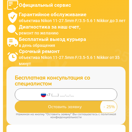
Официальный сервис
Гарантийное обслуживание
объектива Nikon 11-27.5mm F/3.5-5.6 1 Nikkor до 3 лет
Диагностика за наш счет,
ремонт по желанию
Бесплатный выезд курьера
в день обращения
Срочный ремонт
объектива Nikon 11-27.5mm F/3.5-5.6 1 Nikkor от 35
минут
Бесплатная консультация со
специалистом
Оставить заявку
Нажимая на кнопку "Оставить заявку" Вы соглашаетесь c
политикой
конфиденциальности