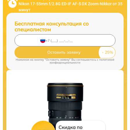
Nikon 17-55mm f/2.8G ED-IF AF-S DX Zoom-Nikkor от 35
минут
Бесплатная консультация со
специалистом
Оставить заявку
Нажимая на кнопку "Оставить заявку" Вы соглашаетесь c
политикой
конфиденциальности
Скидка по