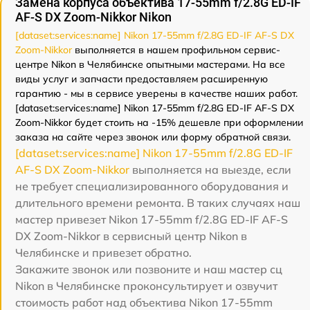
Замена корпуса объектива 17-55mm f/2.8G ED-IF
AF-S DX Zoom-Nikkor Nikon
[dataset:services:name] Nikon 17-55mm f/2.8G ED-IF AF-S DX
Zoom-Nikkor
выполняется в нашем профильном сервис-
центре Nikon в Челябинске опытными мастерами. На все
виды услуг и запчасти предоставляем расширенную
гарантию - мы в сервисе уверены в качестве наших работ.
[dataset:services:name] Nikon 17-55mm f/2.8G ED-IF AF-S DX
Zoom-Nikkor будет стоить на -15% дешевле при оформлении
заказа на сайте через звонок или форму обратной связи.
[dataset:services:name] Nikon 17-55mm f/2.8G ED-IF
AF-S DX Zoom-Nikkor
выполняется на выезде, если
не требует специализированного оборудования и
длительного времени ремонта. В таких случаях наш
мастер привезет Nikon 17-55mm f/2.8G ED-IF AF-S
DX Zoom-Nikkor в сервисный центр Nikon в
Челябинске и привезет обратно.
Закажите звонок или позвоните и наш мастер сц
Nikon в Челябинске проконсультирует и озвучит
стоимость работ над объектива Nikon 17-55mm