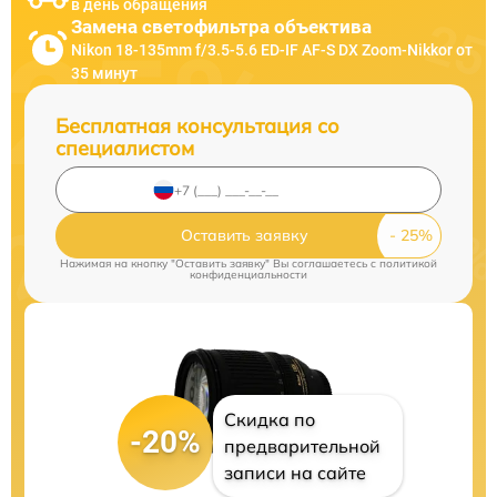
в день обращения
Замена светофильтра объектива
Nikon 18-135mm f/3.5-5.6 ED-IF AF-S DX Zoom-Nikkor от
35 минут
Бесплатная консультация со
специалистом
Оставить заявку
Нажимая на кнопку "Оставить заявку" Вы соглашаетесь c
политикой
конфиденциальности
Скидка по
-20%
предварительной
записи на сайте