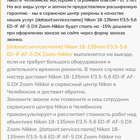
Nikon в Челябинске мастерами с огромным опытом - от 5 лет.
На все виды услуг и запчасти предоставляем расширенную
гарантию - мы в сервисном центр уверены в качестве
наших услуг. [dataset:services:name] Nikon 18-135mm f/3.5-5.6
ED-IF AF-S DX Zoom-Nikkor будет стоить на -15% дешевле
при оформлении заказа на сайте через форму заказа
звонка.
[dataset:services:name] Nikon 18-135mm f/3.5-5.6
ED-IF AF-S DX Zoom-Nikkor
выполняется на выезде,
если не требует большого оборудования и
длительного времени ремонта. В таких случаях наш
мастер доставит Nikon 18-135mm f/3.5-5.6 ED-IF AF-
S DX Zoom-Nikkor в сервисный центр Nikon в
Челябинске и доставит обратно.
Закажите звонок или позвоните и наш сотрудник
сервисного центра Nikon в Челябинске
проконсультирует и рассчитает стоимость работ над
объектива Nikon 18-135mm f/3.5-5.6 ED-IF AF-S DX
Zoom-Nikkor. [dataset:services:name] Nikon 18-
135mm f/3.5-5.6 ED-IF AF-S DX Zoom-Nikkor по