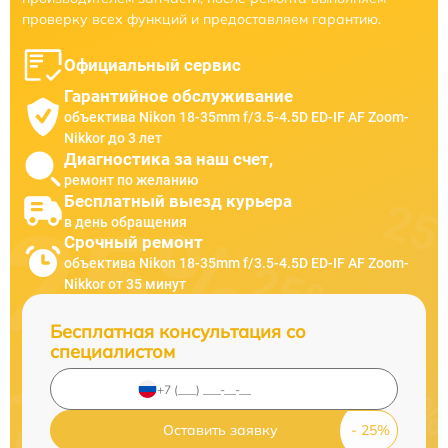
проверку всех функций и предоставляем гарантию.
Официальный сервис
Гарантийное обслуживание
объектива Nikon 18-35mm f/3.5-4.5D ED-IF AF Zoom-
Nikkor до 3 лет
Диагностика за наш счет,
ремонт по желанию
Бесплатный выезд курьера
в день обращения
Срочный ремонт
объектива Nikon 18-35mm f/3.5-4.5D ED-IF AF Zoom-
Nikkor от 35 минут
Бесплатная консультация со
специалистом
Оставить заявку