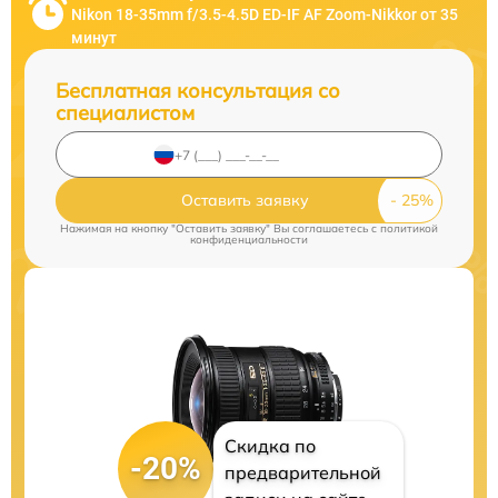
Nikon 18-35mm f/3.5-4.5D ED-IF AF Zoom-Nikkor от 35
минут
Бесплатная консультация со
специалистом
Оставить заявку
Нажимая на кнопку "Оставить заявку" Вы соглашаетесь c
политикой
конфиденциальности
Скидка по
-20%
предварительной