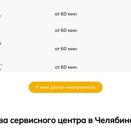
от 60 мин
r
от 60 мин
n
от 60 мин
-
от 60 мин
r
от 60 мин
У меня другая неисправность
от 60 мин
ва сервисного центра в Челябин
от 60 мин