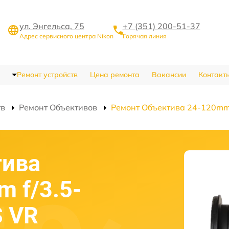
ул. Энгельса, 75
+7 (351) 200-51-37
Адрес сервисного центра Nikon
Горячая линия
Ремонт устройств
Цена ремонта
Вакансии
Контакт
тв
Ремонт Объективов
Ремонт Объектива 24-120mm f
тива
 f/3.5-
S VR