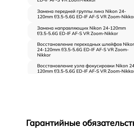
Замена передней группы линз Nikon 24-
120mm f/3.5-5.6G ED-IF AF-S VR Zoom-Nikko
Замена направляющих Nikon 24-120mm
f/3.5-5.6G ED-IF AF-S VR Zoom-Nikkor
Восстановление переходных шлейфов Niko
24-120mm f/3.5-5.6G ED-IF AF-S VR Zoom-
Nikkor
Восстановление узла фокусировки Nikon 24
120mm f/3.5-5.6G ED-IF AF-S VR Zoom-Nikko
Ремонт диафрагмы Nikon 24-120mm f/3.5-
5.6G ED-IF AF-S VR Zoom-Nikkor
Восстановление после попадания влаги
Nikon 24-120mm f/3.5-5.6G ED-IF AF-S VR
Zoom-Nikkor
Чистка от пыли Nikon 24-120mm f/3.5-5.6G
Гарантийные обязательст
ED-IF AF-S VR Zoom-Nikkor