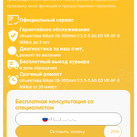
проверку всех функций и предоставляем гарантию.
Официальный сервис
Гарантийное обслуживание
объектива Nikon 28-300mm f/3.5-5.6G ED VR AF-S
Nikkor до 3 лет
Диагностика за наш счет,
ремонт по желанию
Бесплатный выезд курьера
в день обращения
Срочный ремонт
объектива Nikon 28-300mm f/3.5-5.6G ED VR AF-S
Nikkor от 35 минут
Бесплатная консультация со
специалистом
Оставить заявку