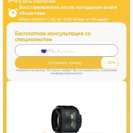
в день обращения
Восстановление после попадания влаги
объектива
Nikon 35mm f/1.8G AF-S DX Nikkor от 35 минут
Бесплатная консультация со
специалистом
Оставить заявку
Нажимая на кнопку "Оставить заявку" Вы соглашаетесь c
политикой
конфиденциальности