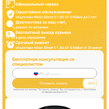
Официальный сервис
Гарантийное обслуживание
объектива Nikon 50mm f/1.8G AF-S Nikkor до 3 лет
Диагностика за наш счет,
ремонт по желанию
Бесплатный выезд курьера
в день обращения
Срочный ремонт
объектива Nikon 50mm f/1.8G AF-S Nikkor от 35 минут
Бесплатная консультация со
специалистом
Оставить заявку
Нажимая на кнопку "Оставить заявку" Вы соглашаетесь c
политикой
конфиденциальности