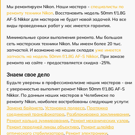
Мы ремонтируем Nikon. Наши мастера -
специалисты по
ремонту техники Nikon
. Восстановить модель 50mm f/1.8G
AF-S Nikkor для мастеров не будет новой задачей. На все
виды проведенных работ у нас имеется гарантия.
Минимальные сроки выполнения ремонта. Мы большая
сеть мастерских техники Nikon. Мы имеем более 20 тыс.
запчастей. И возможно на наших складах
уже имеется
запчасть на модель 50mm f/1.8G AF-S Nikkor
. При заказе
ремонта на сайте - предоставляется скидка -25%.
Знаем свое дело
Будьте уверены в профессионализме наших мастеров - они
с уверенностью выполнят ремонт Nikon 50mm f/1.8G AF-S
Nikkor. По данным наших мастеров в Челябинске по
ремонту Nikon, наиболее востребованы следующие услуги:
Замена байонета
,
Установка подвеса
,
Протяжка
соединений трансфокатора
,
Разблокировка заклинивания
,
Ремонт кольца зуммирования
,
Ремонт механических узлов
,
Ремонт передней линзы объектива
,
Ремонт шлейфа
оптического стабилизатора
,
Ремонт электроники
,