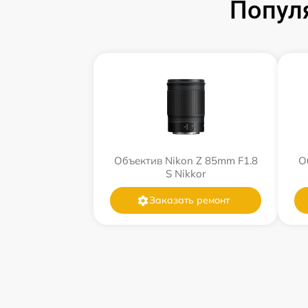
Попул
Объектив Nikon Z 85mm F1.8
О
S Nikkor
Заказать ремонт