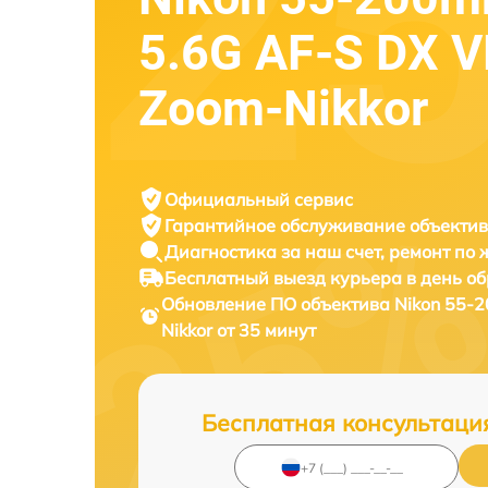
5.6G AF-S DX V
Zoom-Nikkor
Официальный сервис
Гарантийное обслуживание
объектив
Диагностика за наш счет,
ремонт по
Бесплатный выезд курьера
в день о
Обновление ПО объектива
Nikon 55-2
Nikkor от 35 минут
Бесплатная консультаци