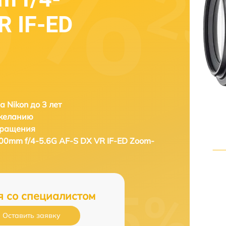
R IF-ED
а Nikon до 3 лет
 желанию
бращения
00mm f/4-5.6G AF-S DX VR IF-ED Zoom-
я со специалистом
Оставить заявку