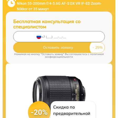
Nikon 55-200mm f/4-5.6G AF-S DX VR IF-ED Zoom-
Nikkor от 35 минут
Бесплатная консультация со
специалистом
Оставить заявку
Нажимая на кнопку "Оставить заявку" Вы соглашаетесь c
политикой
конфиденциальности
Скидка по
-20%
предварительной