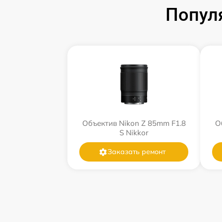
Попул
Объектив Nikon Z 85mm F1.8
О
S Nikkor
Заказать ремонт