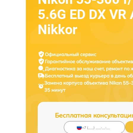
5.6G ED DX VR 
Nikkor
Официальный сервис
Гарантийное обслуживание
объектив
Диагностика за наш счет,
ремонт по
Бесплатный выезд курьера
в день о
Замена корпуса объектива
Nikon 55-
35 минут
Бесплатная консультаци