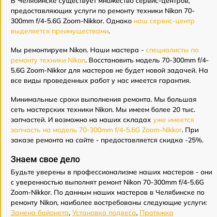
В Челябинске существует множество сервис-центров,
предоставляющих услуги по ремонту техники Nikon 70-
300mm f/4-5.6G Zoom-Nikkor. Однако
наш сервис-центр
выделяется преимуществами
.
Мы ремонтируем Nikon. Наши мастера -
специалисты по
ремонту техники Nikon
. Восстановить модель 70-300mm f/4-
5.6G Zoom-Nikkor для мастеров не будет новой задачей. На
все виды проведенных работ у нас имеется гарантия.
Минимальные сроки выполнения ремонта. Мы большая
сеть мастерских техники Nikon. Мы имеем более 20 тыс.
запчастей. И возможно на наших складах
уже имеется
запчасть на модель 70-300mm f/4-5.6G Zoom-Nikkor
. При
заказе ремонта на сайте - предоставляется скидка -25%.
Знаем свое дело
Будьте уверены в профессионализме наших мастеров - они
с уверенностью выполнят ремонт Nikon 70-300mm f/4-5.6G
Zoom-Nikkor. По данным наших мастеров в Челябинске по
ремонту Nikon, наиболее востребованы следующие услуги:
Замена байонета
,
Установка подвеса
,
Протяжка