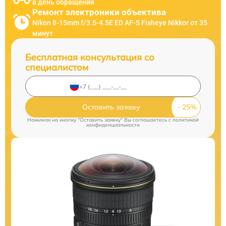
в день обращения
Ремонт электроники объектива
Nikon 8-15mm f/3.5-4.5E ED AF-S Fisheye Nikkor от 35
минут
Бесплатная консультация со
специалистом
Оставить заявку
Нажимая на кнопку "Оставить заявку" Вы соглашаетесь c
политикой
конфиденциальности