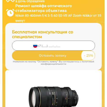
в день обращения
Ремонт шлейфа оптического
стабилизатора объектива
Nikon 80-400mm f/4.5-5.6D ED VR AF Zoom-Nikkor от 35
минут
Бесплатная консультация со
специалистом
Оставить заявку
Нажимая на кнопку "Оставить заявку" Вы соглашаетесь c
политикой
конфиденциальности