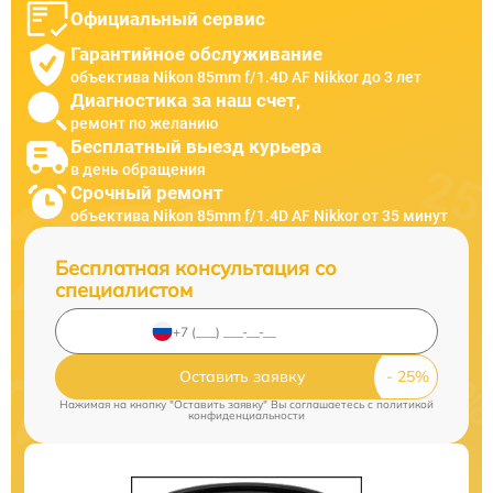
Официальный сервис
Гарантийное обслуживание
объектива Nikon 85mm f/1.4D AF Nikkor до 3 лет
Диагностика за наш счет,
ремонт по желанию
Бесплатный выезд курьера
в день обращения
Срочный ремонт
объектива Nikon 85mm f/1.4D AF Nikkor от 35 минут
Бесплатная консультация со
специалистом
Оставить заявку
Нажимая на кнопку "Оставить заявку" Вы соглашаетесь c
политикой
конфиденциальности