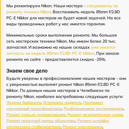
Мы ремонтируем Nikon. Наши мастера -
специалисты по
ремонту техники Nikon
. Восстановить модель 85mm f/2.8D
PC-E Nikkor для мастеров не будет новой задачей. На все
виды проведенных работ у нас имеется гарантия.
Минимальные сроки выполнения ремонта. Мы большая
сеть мастерских техники Nikon. Мы имеем более 20 тыс.
запчастей. И возможно на наших складах
уже имеется
запчасть на модель 85mm f/2.8D PC-E Nikkor
. При заказе
ремонта на сайте - предоставляется скидка -25%.
Знаем свое дело
Будьте уверены в профессионализме наших мастеров - они
с уверенностью выполнят ремонт Nikon 85mm f/2.8D PC-E
Nikkor. По данным наших мастеров в Челябинске по
ремонту Nikon, наиболее востребованы следующие услуги:
Замена байонета
,
Установка подвеса
,
Протяжка
соединений трансфокатора
,
Разблокировка заклинивания
,
Ремонт кольца зуммирования
,
Ремонт механических узлов
,
Ремонт передней линзы объектива
,
Ремонт шлейфа
оптического стабилизатора
,
Ремонт электроники
,