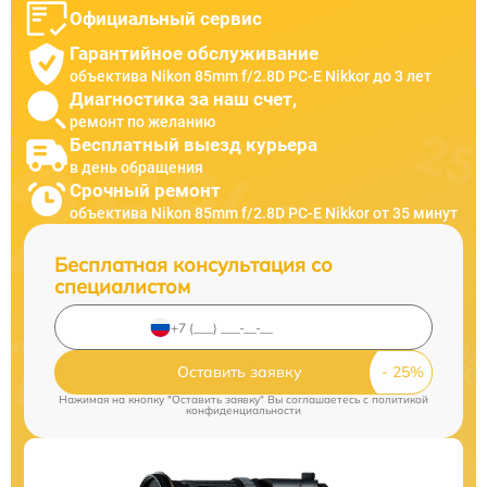
Официальный сервис
Гарантийное обслуживание
объектива Nikon 85mm f/2.8D PC-E Nikkor до 3 лет
Диагностика за наш счет,
ремонт по желанию
Бесплатный выезд курьера
в день обращения
Срочный ремонт
объектива Nikon 85mm f/2.8D PC-E Nikkor от 35 минут
Бесплатная консультация со
специалистом
Оставить заявку
Нажимая на кнопку "Оставить заявку" Вы соглашаетесь c
политикой
конфиденциальности