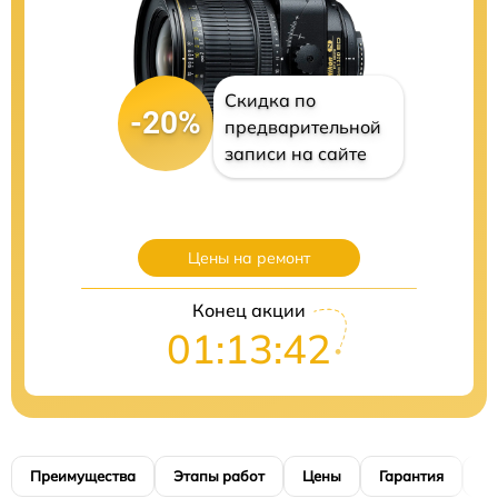
Скидка по
-20%
предварительной
записи на сайте
Цены на ремонт
Конец акции
01:13:41
Преимущества
Этапы работ
Цены
Гарантия
М