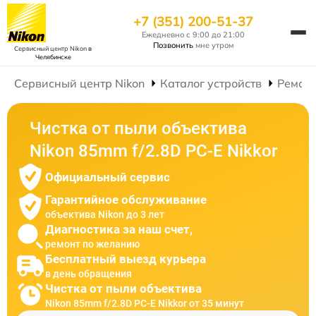
+7 (351) 200-51-37
Ежедневно с 9:00 до 21:00
Позвонить
мне утром
Сервисный центр Nikon
в
Челябинске
Сервисный центр Nikon
Каталог устройств
Ремонт
Чистка от пыли объектива
Nikon 85mm f/2.8D PC-E Nikkor
Официальный сервис
Гарантийное обслуживание
объектива Nikon до 3 лет
Диагностика за наш счет,
ремонт по желанию
Бесплатный выезд курьера
в день обращения
Чистка от пыли объектива
Nikon 85mm f/2.8D PC-E Nikkor от 35 минут