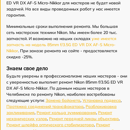
ED VR DX AF-S Micro-Nikkor для мастеров не будет новой
задачей. На все виды проведенных работ у нас имеется
гарантия.
Минимальные сроки выполнения ремонта. Мы большая
сеть мастерских техники Nikon. Мы имеем более 20 тыс.
запчастей. И возможно на наших складах
уже имеется
запчасть на модель 85mm f/3.5G ED VR DX AF-S Micro-
Nikkor
. При заказе ремонта на сайте - предоставляется
скидка -25%.
Знаем свое дело
Будьте уверены в профессионализме наших мастеров - они
с уверенностью выполнят ремонт Nikon 85mm f/3.5G ED VR
DX AF-S Micro-Nikkor. По данным наших мастеров в
Челябинске по ремонту Nikon, наиболее востребованы
следующие услуги:
Замена байонета
,
Установка подвеса
,
Протяжка соединений трансфокатора
,
Разблокировка
заклинивания
,
Ремонт кольца зуммирования
,
Ремонт
механических узлов
,
Ремонт передней линзы объектива
,
Ремонт шлейфа оптического стабилизатора
,
Ремонт