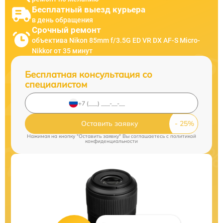
Бесплатный выезд курьера
в день обращения
Срочный ремонт
объектива Nikon 85mm f/3.5G ED VR DX AF-S Micro-
Nikkor от 35 минут
Бесплатная консультация со
специалистом
Оставить заявку
Нажимая на кнопку "Оставить заявку" Вы соглашаетесь c
политикой
конфиденциальности