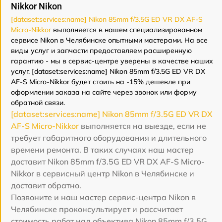
Nikkor Nikon
[dataset:services:name] Nikon 85mm f/3.5G ED VR DX AF-S
Micro-Nikkor
выполняется в нашем специализированном
сервисе Nikon в Челябинске опытными мастерами. На все
виды услуг и запчасти предоставляем расширенную
гарантию - мы в сервис-центре уверены в качестве наших
услуг. [dataset:services:name] Nikon 85mm f/3.5G ED VR DX
AF-S Micro-Nikkor будет стоить на -15% дешевле при
оформлении заказа на сайте через звонок или форму
обратной связи.
[dataset:services:name] Nikon 85mm f/3.5G ED VR DX
AF-S Micro-Nikkor
выполняется на выезде, если не
требует габаритного оборудования и длительного
времени ремонта. В таких случаях наш мастер
доставит Nikon 85mm f/3.5G ED VR DX AF-S Micro-
Nikkor в сервисный центр Nikon в Челябинске и
доставит обратно.
Позвоните и наш мастер сервис-центра Nikon в
Челябинске проконсультирует и рассчитает
стоимость работ над объектива Nikon 85mm f/3.5G