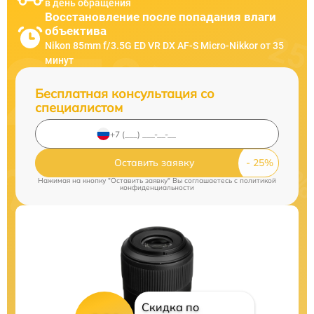
в день обращения
Восстановление после попадания влаги
объектива
Nikon 85mm f/3.5G ED VR DX AF-S Micro-Nikkor от 35
минут
Бесплатная консультация со
специалистом
Оставить заявку
Нажимая на кнопку "Оставить заявку" Вы соглашаетесь c
политикой
конфиденциальности
Скидка по