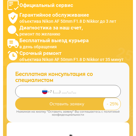
Официальный сервис
Гарантийное обслуживание
объектива Nikon AF 50mm F1.8 D Nikkor до 3 лет
Диагностика за наш счет,
ремонт по желанию
Бесплатный выезд курьера
в день обращения
Срочный ремонт
объектива Nikon AF 50mm F1.8 D Nikkor от 35 минут
Бесплатная консультация со
специалистом
Оставить заявку
Нажимая на кнопку "Оставить заявку" Вы соглашаетесь c
политикой
конфиденциальности