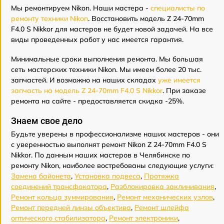
Мы ремонтируем Nikon. Наши мастера -
специалисты по
ремонту техники Nikon
. Восстановить модель Z 24-70mm
F4.0 S Nikkor для мастеров не будет новой задачей. На все
виды проведенных работ у нас имеется гарантия.
Минимальные сроки выполнения ремонта. Мы большая
сеть мастерских техники Nikon. Мы имеем более 20 тыс.
запчастей. И возможно на наших складах
уже имеется
запчасть на модель Z 24-70mm F4.0 S Nikkor
. При заказе
ремонта на сайте - предоставляется скидка -25%.
Знаем свое дело
Будьте уверены в профессионализме наших мастеров - они
с уверенностью выполнят ремонт Nikon Z 24-70mm F4.0 S
Nikkor. По данным наших мастеров в Челябинске по
ремонту Nikon, наиболее востребованы следующие услуги:
Замена байонета
,
Установка подвеса
,
Протяжка
соединений трансфокатора
,
Разблокировка заклинивания
,
Ремонт кольца зуммирования
,
Ремонт механических узлов
,
Ремонт передней линзы объектива
,
Ремонт шлейфа
оптического стабилизатора
,
Ремонт электроники
,