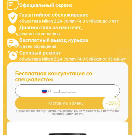
Официальный сервис
Гарантийное обслуживание
объектива Nikon Z 24-70mm F4.0 S Nikkor до 3 лет
Диагностика за наш счет,
ремонт по желанию
Бесплатный выезд курьера
в день обращения
Срочный ремонт
объектива Nikon Z 24-70mm F4.0 S Nikkor от 35 минут
Бесплатная консультация со
специалистом
Оставить заявку
Нажимая на кнопку "Оставить заявку" Вы соглашаетесь c
политикой
конфиденциальности