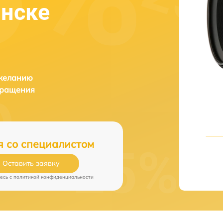
инске
 желанию
бращения
я со специалистом
Оставить заявку
есь c
политикой конфиденциальности