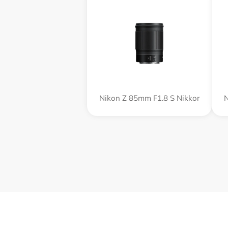
Nikon Z 85mm F1.8 S Nikkor
N