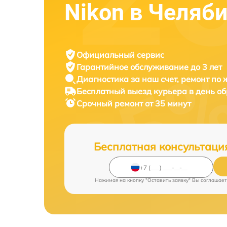
Nikon в Челяб
Официальный сервис
Гарантийное обслуживание
до 3 лет
Диагностика за наш счет,
ремонт по
Бесплатный выезд курьера
в день о
Срочный ремонт
от 35 минут
Бесплатная консультаци
Нажимая на кнопку "Оставить заявку" Вы соглашает