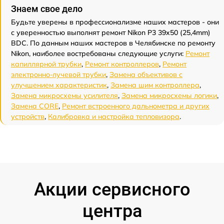
Знаем свое дело
Будьте уверены в профессионализме наших мастеров - они
с уверенностью выполнят ремонт Nikon P3 39x50 (25,4mm)
BDC. По данным наших мастеров в Челябинске по ремонту
Nikon, наиболее востребованы следующие услуги:
Ремонт
капиллярной трубки
,
Ремонт контроллеров
,
Ремонт
электронно-лучевой трубки
,
Замена объективов с
улучшением характеристик
,
Замена шим контроллера
,
Замена микросхемы усилителя
,
Замена микросхемы логики
,
Замена CORE
,
Ремонт встроенного дальнометра и других
устройств
,
Калибровка и настройка тепловизора
.
Акции сервисного
центра