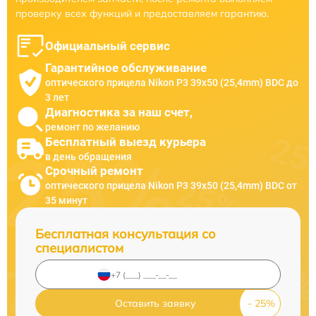
проверку всех функций и предоставляем гарантию.
Официальный сервис
Гарантийное обслуживание
оптического прицела Nikon P3 39x50 (25,4mm) BDC до
3 лет
Диагностика за наш счет,
ремонт по желанию
Бесплатный выезд курьера
в день обращения
Срочный ремонт
оптического прицела Nikon P3 39x50 (25,4mm) BDC от
35 минут
Бесплатная консультация со
специалистом
Оставить заявку