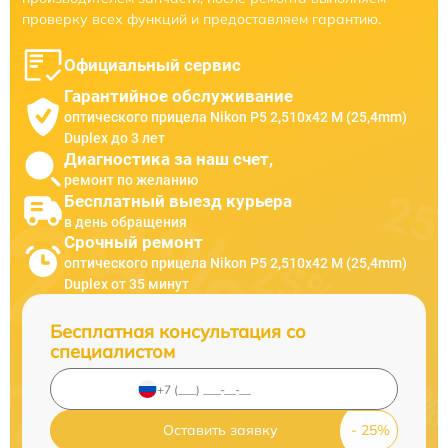
проверку всех функций и предоставляем гарантию.
Официальный сервис
Гарантийное обслуживание
оптического прицела Nikon P5 2,510x42 M (25,4mm)
Duplex до 3 лет
Диагностика за наш счет,
ремонт по желанию
Бесплатный выезд курьера
в день обращения
Срочный ремонт
оптического прицела Nikon P5 2,510x42 M (25,4mm)
Duplex от 35 минут
Бесплатная консультация со
специалистом
Оставить заявку