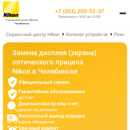
+7 (351) 200-51-37
Ежедневно с 9:00 до 21:00
Сервисный центр Nikon
в
Челябинске
Сервисный центр Nikon
Каталог устройств
Ремонт
Замена дисплея (экрана)
оптического прицела
Nikon в Челябинске
Официальный сервис
Гарантийное обслуживание
до 3 лет
Диагностика за наш счет,
ремонт по желанию
Бесплатный выезд курьера
в день обращения
Срочный ремонт