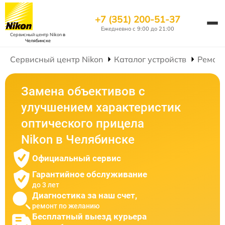
+7 (351) 200-51-37
Ежедневно с 9:00 до 21:00
Сервисный центр Nikon
в
Челябинске
Сервисный центр Nikon
Каталог устройств
Ремонт
Замена объективов с
улучшением характеристик
оптического прицела
Nikon в Челябинске
Официальный сервис
Гарантийное обслуживание
до 3 лет
Диагностика за наш счет,
ремонт по желанию
Бесплатный выезд курьера