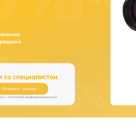
 желанию
бращения
я со специалистом
Оставить заявку
есь c
политикой конфиденциальности