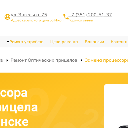
ул. Энгельса, 75
+7 (351) 200-51-37
Адрес сервисного центра Nikon
Горячая линия
Ремонт устройств
Цена ремонта
Вакансии
Контакт
тв
Ремонт Оптических прицелов
Замена процессор
сора
рицела
инске