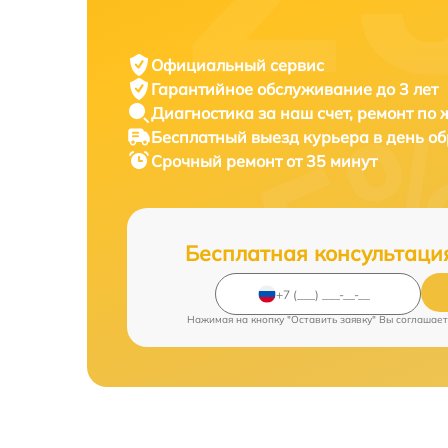
Официальный сервис
Гарантийное обслуживание
до 3 лет
Диагностика за наш счет,
ремонт по
Бесплатный выезд курьера
в день о
Срочный ремонт
от 35 минут
Бесплатная консультаци
Нажимая на кнопку "Оставить заявку" Вы соглашает